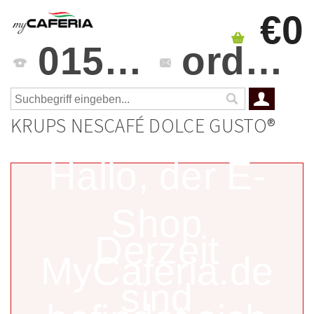
€0
0151 4241 3459
orders@mycaferia.de
KRUPS NESCAFÉ DOLCE GUSTO®
Hallo, der E-
Shop
Derzeit
MyCaferia.de
sind