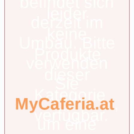
befindet sich
leider
derzeit im
keine
Umbau. Bitte
Produkte
verwenden
dieser
Sie
Kategorie
MyCaferia.at
,
verfügbar.
um eine