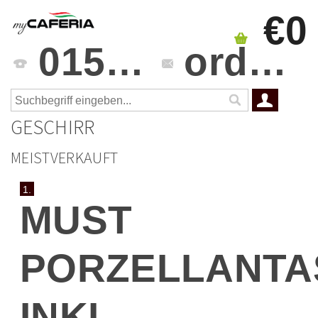
€0
0151 4241 3459
orders@mycaferia.de
GESCHIRR
MEISTVERKAUFT
1.
MUST
PORZELLANTA
INKL.