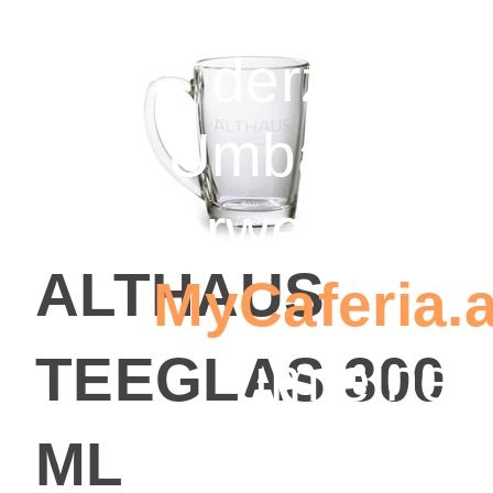
befindet sic
derzeit im
Umbau. Bitt
verwenden S
ALTHAUS
MyCaferia.a
um eine
TEEGLAS 300
Bestellung 
ML