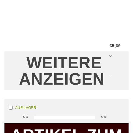
Pyramidenbeu
€5,69
WEITERE
ANZEIGEN
AUF LAGER
€
4
€
6