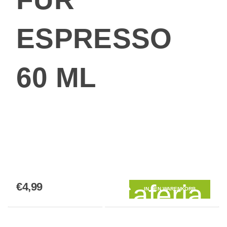
ESPRESSO
60 ML
Hallo, der E
Shop
MyCaferia.
€4,99