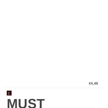
von der
italienischen
Marke Must.
€4,49
2.
MUST