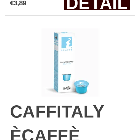
DETAIL
€3,89
CAFFITALY
ÈCAFFÈ