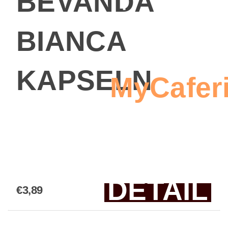
BEVANDA
im Umba
BIANCA
verwen
KAPSELN
MyCaferi
eine Best
erst
DETAIL
€3,89