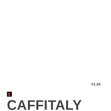
100%Arabica
z jedné
plantáže
10 x 8g
€3,89
3.
CAFFITALY