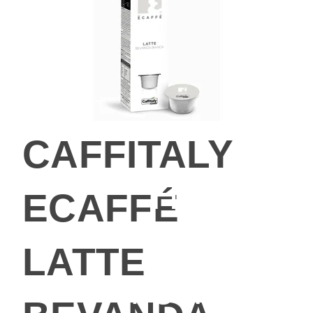
CAFFITALY
Hallo, d
ECAFFÉ
MyCafe
LATTE
befindet s