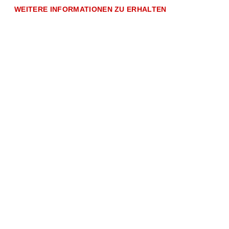
WEITERE INFORMATIONEN ZU ERHALTEN
Schwarzer
Tee mit
Zitrone 10 x
11g