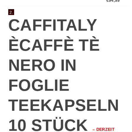
€94,99
2.
CAFFITALY
ÈCAFFÈ TÈ
NERO IN
FOGLIE
TEEKAPSELN
10 STÜCK
–
DERZEIT