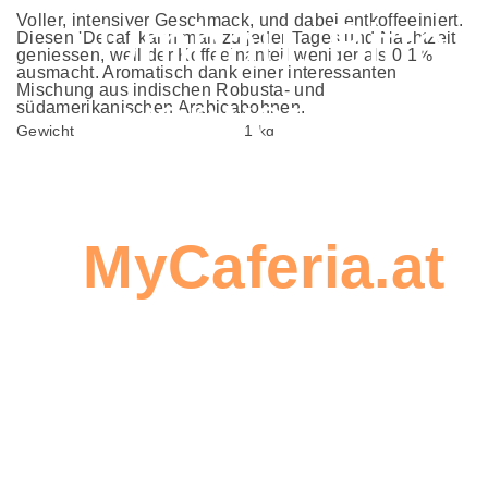
Umbau. Bitte
Voller, intensiver Geschmack, und dabei entkoffeeiniert.
Diesen 'Decaf' kann man zu jeder Tages und Nachtzeit
geniessen, weil der Koffeeinanteil weniger als 0,1%
ausmacht. Aromatisch dank einer interessanten
Mischung aus indischen Robusta- und
verwenden
südamerikanischen Arabicabohnen.
Gewicht
1 kg
Sie
MyCaferia.at
,
Seien Sie
um eine
der Erste,
Bestellung zu
der einen