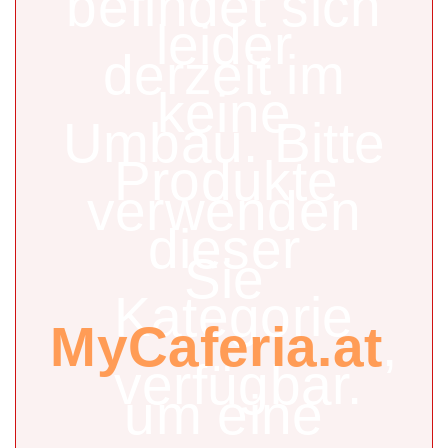
befindet sich
leider
derzeit im
keine
Umbau. Bitte
Produkte
verwenden
dieser
Sie
Kategorie
MyCaferia.at
,
verfügbar.
um eine