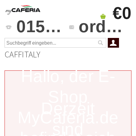
€0
0151 4241 3459
orders@mycaferia.de
CAFFITALY
Hallo, der E-
Shop
Derzeit
MyCaferia.de
sind