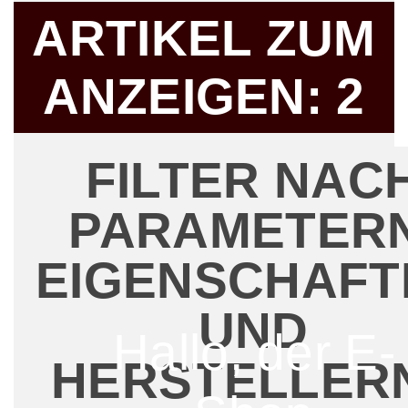
ARTIKEL ZUM
ANZEIGEN:
2
FILTER NAC
PARAMETERN
EIGENSCHAFT
UND
Hallo, der E-
HERSTELLER