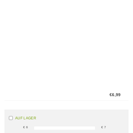
Lavazza®
A Modo
Mio®
€6,99
AUF LAGER
€
6
€
7