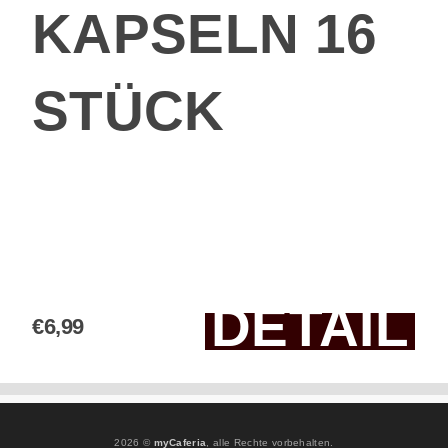
KAPSELN 16
STÜCK
DETAIL
€6,99
2026 ©
myCaferia
, alle Rechte vorbehalten.