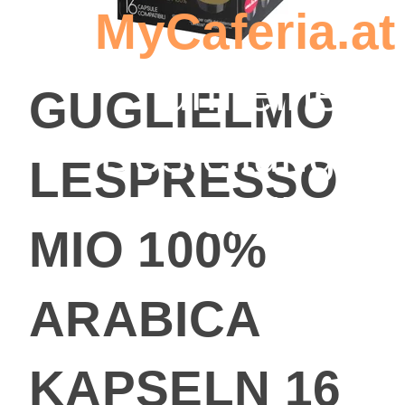
MyCaferia.at
um eine
GUGLIELMO
Bestellung zu
LESPRESSO
erstellen
MIO 100%
ARABICA
KAPSELN 16