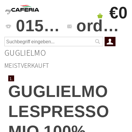
€0
0151 4241 3459
orders@mycaferia.de
GUGLIELMO
MEISTVERKAUFT
1.
GUGLIELMO
LESPRESSO
MIO 100%