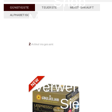
Shop
GÜNSTIGSTE
TEUERSTE
MEISTVERKAUFT
MyCaferia.de
ALPHABETISCH
befindet sich
2
Artikel insgesamt
derzeit im
Umbau. Bitte
verwenden
Sie