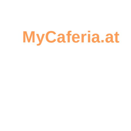
Sie
Seien Sie
MyCaferia.at
,
der Erste,
um eine
der einen
Bestellung zu
Beitrag
erstellen
zu
diesem