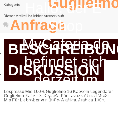
Guglielm
Hallo, der E-
Kategorie
Dieser Artikel ist leider ausverkauft...
Anfrage
Shop
MyCaferia.de
BESCHREIBUN
befindet sich
DISKUSSION
derzeit im
Umbau. Bitte
Lespresso Mio 100% Guglielmo 16 Kapseln Legendärer
Guglielmo Kaffee in Kapseln Für Lavazza® und Modo
Mio Für Liebhaber von 100% Arabica. Arabica 100%
verwenden