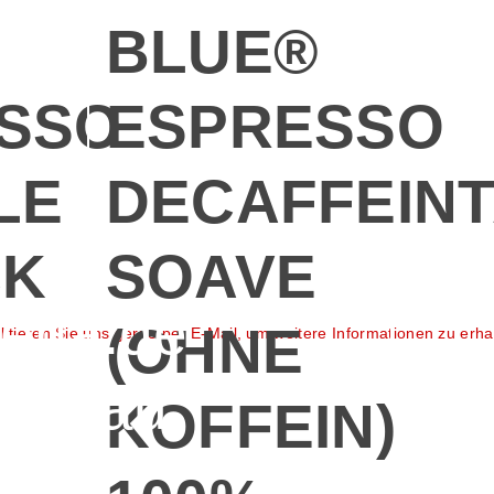
BLUE®
SSO
ESPRESSO
LE
DECAFFEIN
CK
SOAVE
eria.de
(OHNE
aktieren Sie uns gerne per E-Mail, um weitere Informationen zu erha
 Umbau.
KOFFEIN)
e