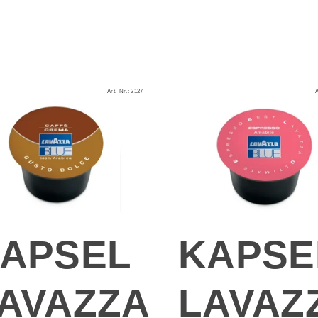
Art.-Nr.:
2127
A
APSEL
KAPSE
AVAZZA
LAVAZ