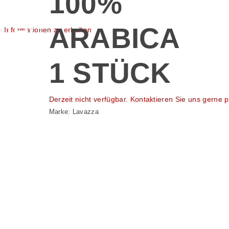
100%
ine
ARABICA
e Informationen zu erhalten
Sorgfältig
len
1 STÜCK
gemischte
Derzeit nicht verfügbar. Kontaktieren Sie uns gerne 
Mischung aus
Marke:
Lavazza
ng
Arabica- und
n
Robusta-
n
Kaffeebohnen mit