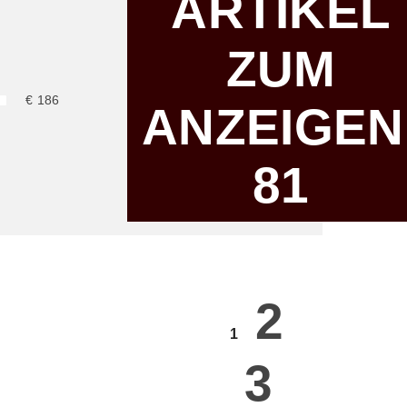
ARTIKEL
FSRECHT
ZUM
€
186
ANZEIGEN
81
2
1
3