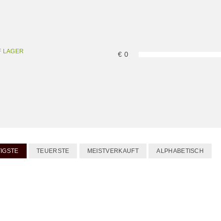
NGEN
WIDERRU
F LAGER
€
0
CHINEN
IGSTE
TEUERSTE
MEISTVERKAUFT
ALPHABETISCH
PAKETE