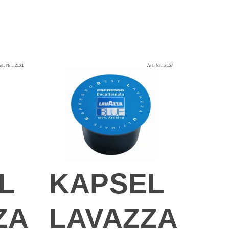
rt.-Nr.:
2151
Art.-Nr.:
2157
L
KAPSEL
ZA
LAVAZZA