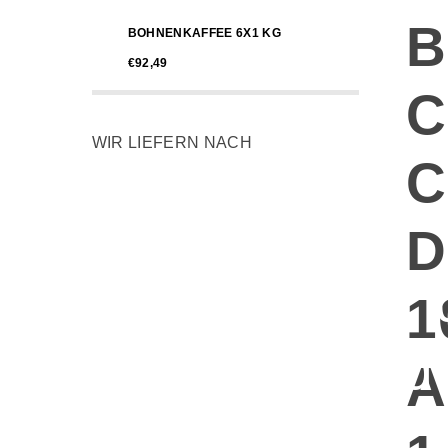
B
BOHNENKAFFEE 6X1 KG
€92,49
C
WIR LIEFERN NACH
C
D
Hallo,
1
befind
A