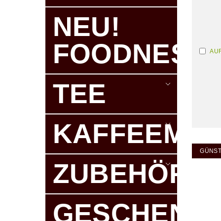
BESTELLU
NEU!
FOODNESS
AU
TEE
KAFFEEMAS
GÜNST
ZUBEHÖR
GESCHENK