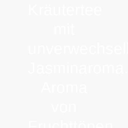
Kräutertee
mit
unverwechse
Jasminaroma
Aroma
von
Fruchttönen