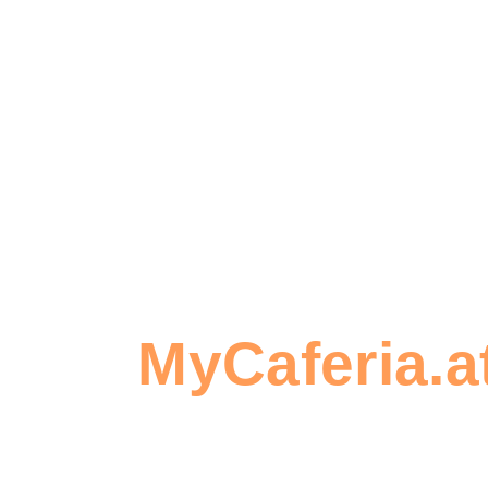
einfach
derzeit im
bei einer
Umbau. Bitt
Tasse
verwenden
Tee nach
Sie
einem
MyCaferia.a
langen
um eine
Tag. Sie