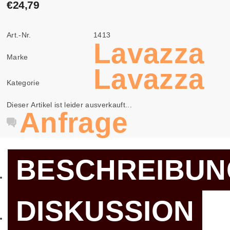
€24,79
Art.-Nr.
1413
Lavazza
Marke
Lavazza
Kategorie
Dieser Artikel ist leider ausverkauft...
Anfrage
BESCHREIBUN
DISKUSSION