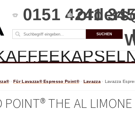
0151 4241 34
orders
KAFFEEKAPSEL
S
NEU! FOODN
CHINEN
ZUBE
zza®
Für Lavazza® Espresso Point®
Lavazza
Lavazza Espre
PAKETE
SBEDINGUNGEN
 POINT® THE AL LIMONE
SIE UNS
KONT
M
UTZERKLÄRUNG