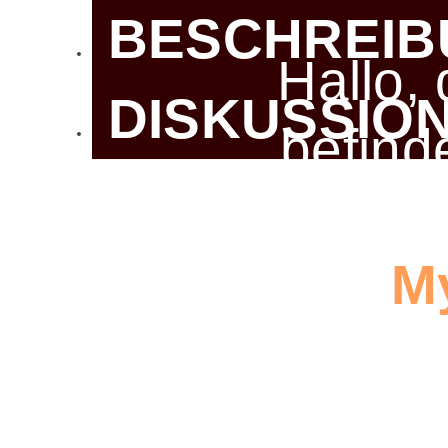
BESCHREIB
Hallo,
DISKUSSIO
befind
My
Be