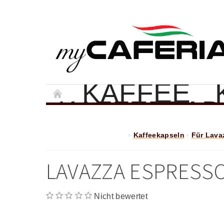
KAFFEE
KAFFEEPAD
KAFFEEMAS
Kaffeekapseln
Für Lava
GESCHENK
GESCHÄFT
LAVAZZA ESPRESSO
SCHREIBEN 
IMPRESSU
Nicht bewertet
DATENSCH