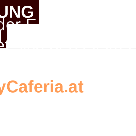
UNG
 der E-Shop MyCaf
N
et sich derzeit im
Bitte verwenden Si
Caferia.at
, um e
stellung zu erstel