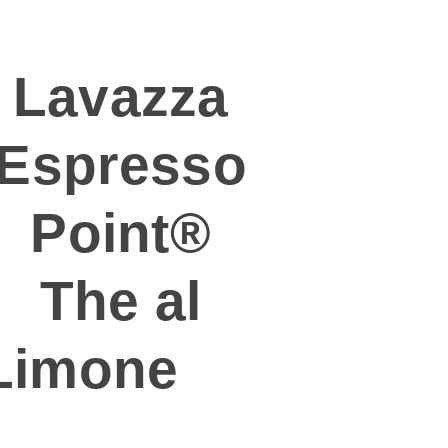
FSRECHT
Lavazza
Espresso
Point®
The al
Limone
erfrischen
zarter Tee