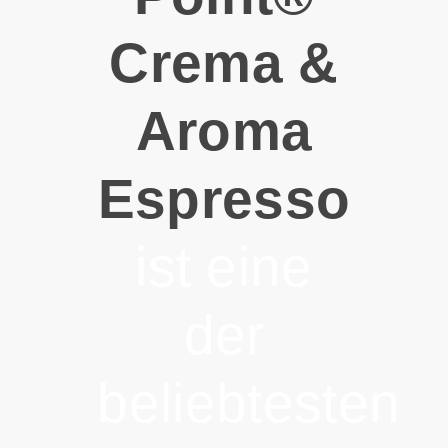
Crema &
Aroma
Espresso
ist eine
der
beliebtesten