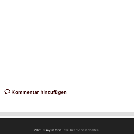
diesem
Artikel
schreibt!
Kommentar hinzufügen
2026 ©
myCaferia
, alle Rechte vorbehalten.