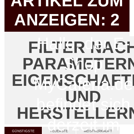
ARTIKEL ZUM
ANZEIGEN:
2
Hallo, der E-
FILTER NAC
Shop
PARAMETERN
EIGENSCHAFT
MyCaferia.de
UND
befindet sich
HERSTELLER
derzeit im
GÜNSTIGSTE
TEUERSTE
MEISTVERKAUFT