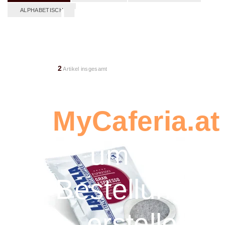
Umbau. Bitte
ALPHABETISCH
verwenden
2
Artikel insgesamt
Sie
MyCaferia.at
um eine
Bestellung zu
erstellen