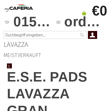
€0
0151 4241 3459
orders@mycaferia.de
LAVAZZA
MEISTVERKAUFT
1.
E.S.E. PADS
LAVAZZA
GRAN