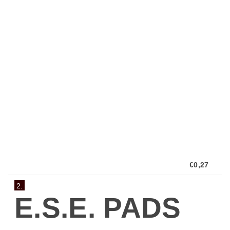
Espresso-
Pads
von...
€0,27
2.
E.S.E. PADS