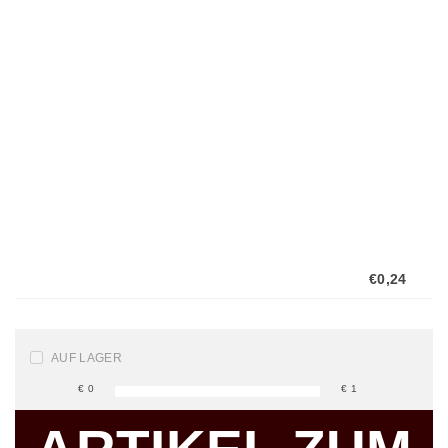
Lavazza
mit dem
höchsten...
€0,24
AUF LAGER
€
0
€
1