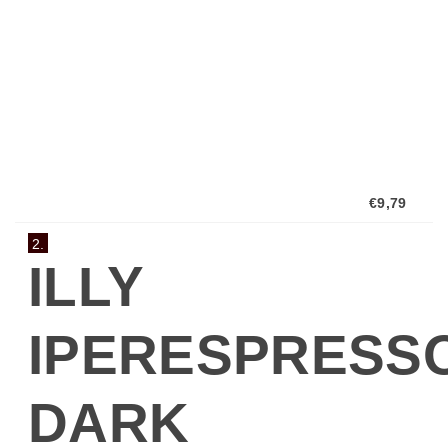
Kaffee Illy...
€9,79
2.
ILLY
IPERESPRESS
DARK