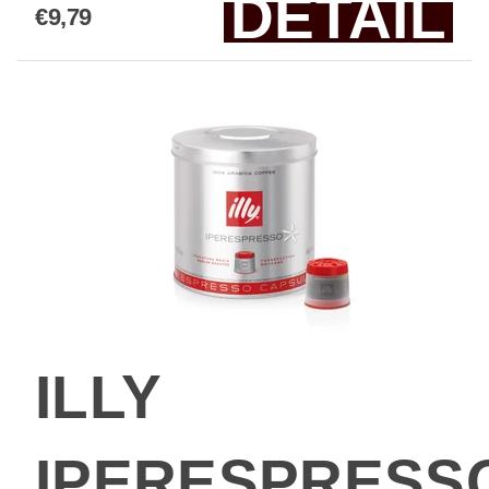
DETAIL
€9,79
ILLY
IPERESPRESS