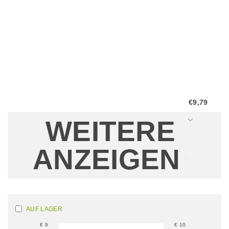
von...
€9,79
WEITERE
ANZEIGEN
AUF LAGER
€
9
€
10