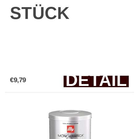
STÜCK
DETAIL
€9,79