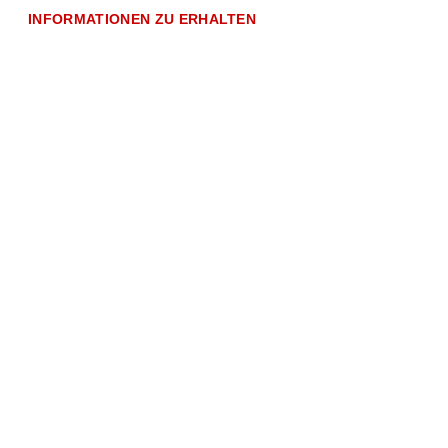
INFORMATIONEN ZU ERHALTEN
Kaffeekapse
IperEspress
Normal -
ein mittel-
gerösteter