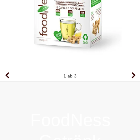
1
ab 3
FoodNess