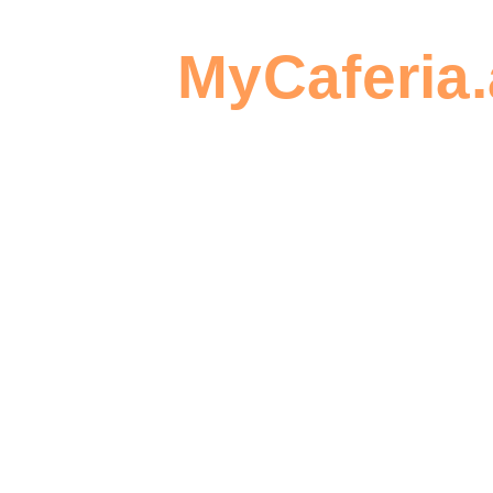
verwenden 
Wassermenge
MyCaferia.
120 ml
um eine
Bestellung
erstellen
Seien Sie
der Erste,