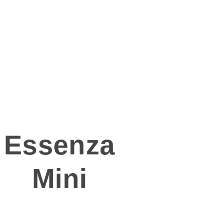
FSRECHT
Die neue
Kaffeemaschine
Essenza
Mini
vereint die