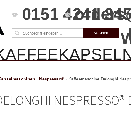
0151 4241 34
orders
KAFFEEKAPSEL
S
NEU! FOODN
CHINEN
ZUBE
Kapselmaschinen
Nespresso®
Kaffeemaschine Delonghi Nesp
PAKETE
SBEDINGUNGEN
ELONGHI NESPRESSO® E
SIE UNS
KONT
M
UTZERKLÄRUNG