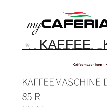
KAFFEE
KAFFEEPAD
KAFFEEMAS
Kaffeemaschinen
GESCHENK
GESCHÄFT
KAFFEEMASCHINE D
SCHREIBEN 
IMPRESSU
85 R
DATENSCH