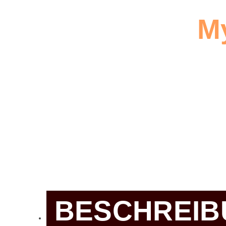
My
Be
BESCHREIB