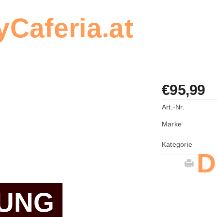
Caferia.at
, um e
stellung zu erstel
€95,99
Art.-Nr.
Marke
Kategorie
D
UNG