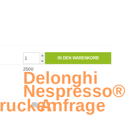
ine
len
2500
Delonghi
Nespresso®
rucken
Anfrage