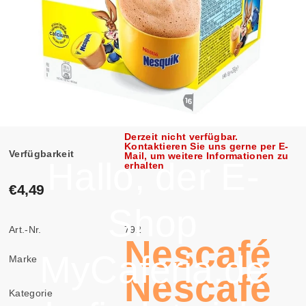
Derzeit nicht verfügbar.
Kontaktieren Sie uns gerne per E-
Verfügbarkeit
Mail, um weitere Informationen zu
Hallo, der E-
erhalten
€4,49
Shop
Art.-Nr.
792
Nescafé
MyCaferia.de
Marke
Nescafé
Kategorie