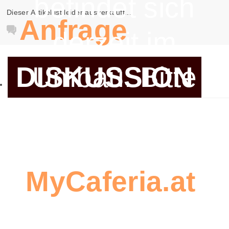
befindet sich
Dieser Artikel ist leider ausverkauft...
Anfrage
derzeit im
DISKUSSION
Umbau. Bitte
verwenden
Sie
Seien Sie
MyCaferia.at
,
der Erste,
um eine