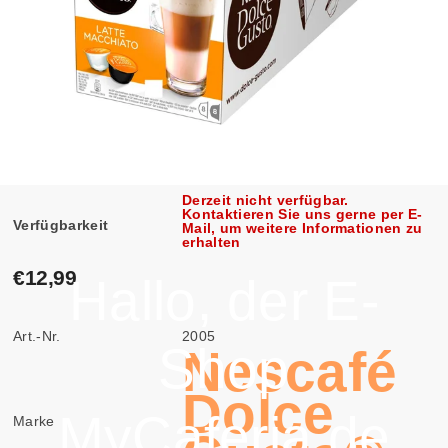
Derzeit nicht verfügbar.
Kontaktieren Sie uns gerne per E-
Verfügbarkeit
Mail, um weitere Informationen zu
erhalten
€12,99
Hallo, der E-
Art.-Nr.
2005
Shop
Nescafé
Dolce
MyCaferia.de
Marke