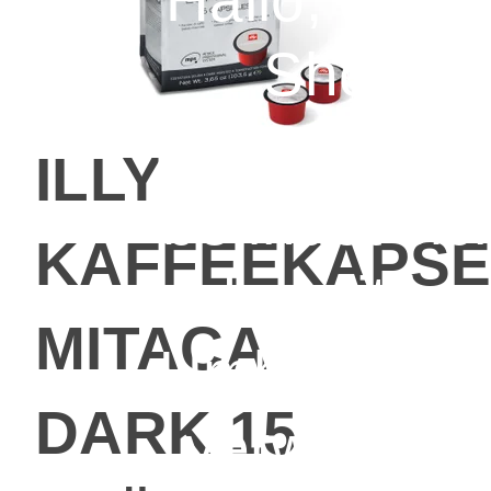
Hallo, der E
Shop
MyCaferia.d
ILLY
befindet sic
KAFFEEKAPSE
derzeit im
MITACA
Umbau. Bitt
DARK 15
verwenden