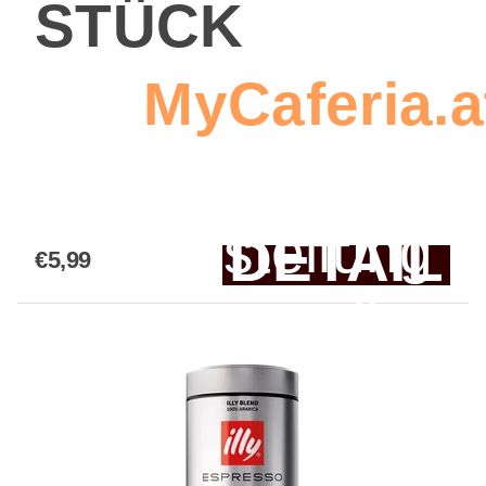
STÜCK
Sie
MyCaferia.a
um eine
Bestellung 
DETAIL
€5,99
erstellen