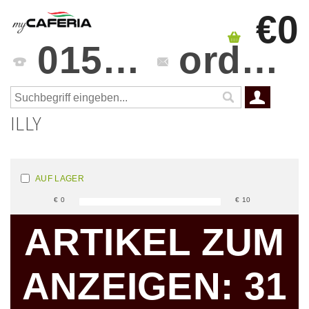
€0
0151 4241 3459
orders@mycaferia.de
ILLY
AUF LAGER
€
0
€
10
ARTIKEL ZUM
ANZEIGEN:
31