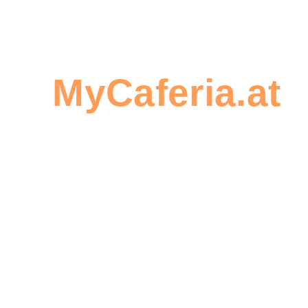
Sie
Seien Sie
MyCaferia.at
,
der Erste,
um eine
der einen
Bestellung zu
Beitrag
erstellen
zu
diesem