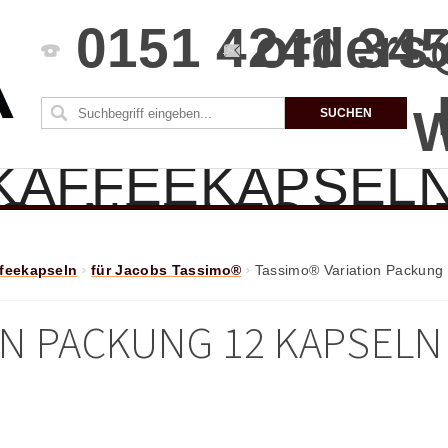
0151 4241 34
orders
KAFFEEKAPSEL
S
NEU! FOODN
CHINEN
ZUBE
feekapseln
für Jacobs Tassimo®
Tassimo® Variation Packung
PAKETE
SBEDINGUNGEN
ON PACKUNG 12 KAPSELN
SIE UNS
KONT
M
UTZERKLÄRUNG