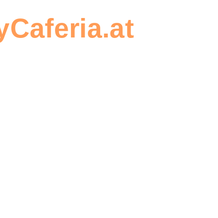
Caferia.at
, um e
stellung zu erstel