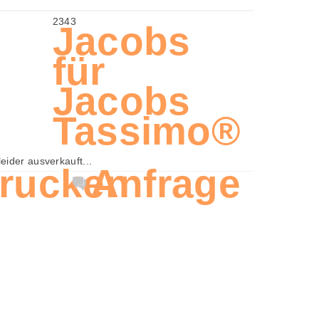
2343
Jacobs
für
Jacobs
Tassimo®
 leider ausverkauft...
rucken
Anfrage