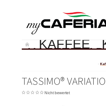
KAFFEE
KAFFEEPAD
KAFFEEMAS
Kaf
GESCHENK
GESCHÄFT
TASSIMO® VARIATI
SCHREIBEN 
IMPRESSU
Nicht bewertet
DATENSCH