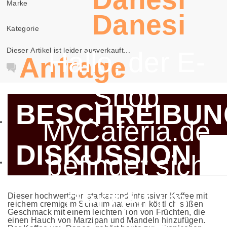
Marke
Danesi
Kategorie
Dieser Artikel ist leider ausverkauft...
Hallo, der E-
Anfrage
Shop
BESCHREIBUN
MyCaferia.de
DISKUSSION
befindet sich
derzeit im
Dieser hochwertiger, starker und intensiver Kaffee mit
reichem cremigem Schaum hat einen köstlich süßen
Geschmack mit einem leichten Ton von Früchten, die
einen Hauch von Marzipan und Mandeln hinzufügen.