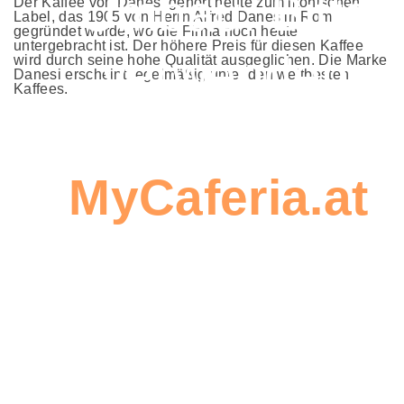
Umbau. Bitte
Der Kaffee von Danesi gehört heute zum ikonischen
Label, das 1905 von Herrn Alfred Danes in Rom
gegründet wurde, wo die Firma noch heute
untergebracht ist. Der höhere Preis für diesen Kaffee
verwenden
wird durch seine hohe Qualität ausgeglichen. Die Marke
Danesi erscheint regelmäßig unter den weltbesten
Kaffees.
Sie
MyCaferia.at
,
Seien Sie
um eine
der Erste,
Bestellung zu
der einen
erstellen
Beitrag