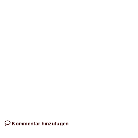
zu
diesem
Artikel
schreibt!
Kommentar hinzufügen