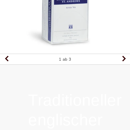
1
ab 3
Traditioneller
englischer