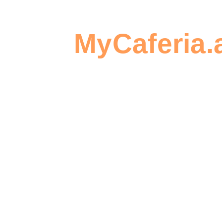
verwenden 
MyCaferia.
um eine
Seien Sie
Bestellung 
der Erste,
erstellen
der einen
Beitrag