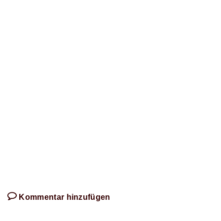
zu
diesem
Artikel
schreibt!
Kommentar hinzufügen