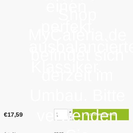
einen
Shop
perfekt
MyCaferia.de
ausbalanciert
befindet sich
Klassiker.
derzeit im
Umbau. Bitte
verwenden
€17,59