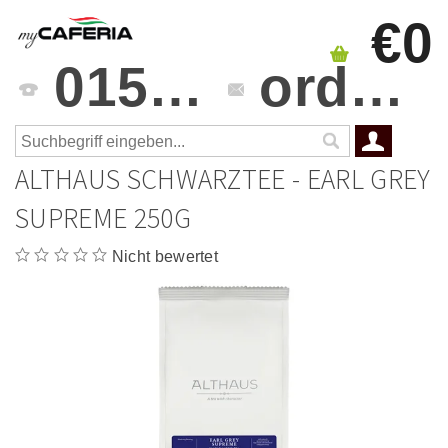
€0
0151 4241 3459
orders@mycaferia.de
ALTHAUS SCHWARZTEE - EARL GREY
SUPREME 250G
Nicht bewertet