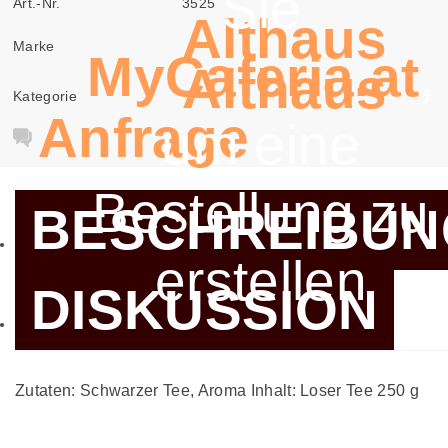
Sie
Art.-Nr.
3525
Althaus
Marke
MyCaferia.at
,
Althaus
Kategorie
Anfrage
um eine
Bestellung zu
BESCHREIBUN
erstellen
DISKUSSION
Zutaten: Schwarzer Tee, Aroma Inhalt: Loser Tee 250 g